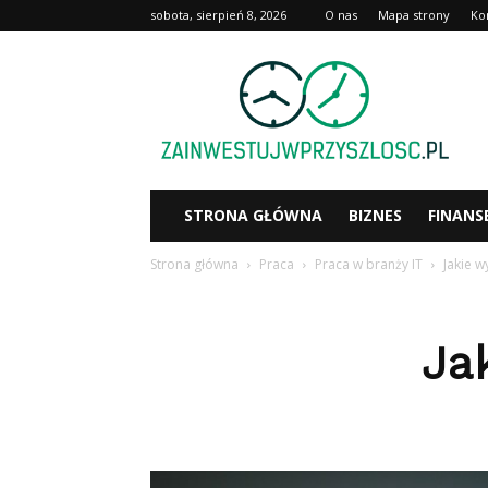
sobota, sierpień 8, 2026
O nas
Mapa strony
Ko
Zainwestujwprzyszlosc.pl
STRONA GŁÓWNA
BIZNES
FINANS
Strona główna
Praca
Praca w branży IT
Jakie w
Ja