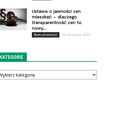
Ustawa o jawności cen
mieszkań – dlaczego
transparentność cen to
nowy...
14 listopada 2025
Nieruchomości
KATEGORIE
tegorie