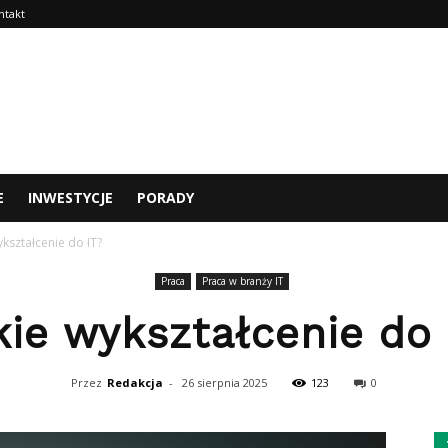
ntakt
E
INWESTYCJE
PORADY
ykształcenie do IT?
Praca
Praca w branży IT
kie wykształcenie do 
Przez
Redakcja
-
26 sierpnia 2025
123
0