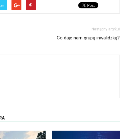
ter
Następny artykuł
Co daje nam grupą inwalidzką?
RA