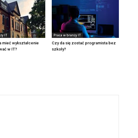
ży IT
Praca w branży IT
a mieć wykształcenie
Czy da się zostać programista bez
wać w IT?
szkoły?