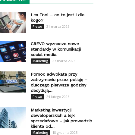
Lex Tool – co to jest i dla
kogo?
31 marca 2026
Prawo
CREVO wyznacza nowe
standardy w komunikacji
social media
27 marca 2026
Marketing
Pomoc adwokata przy
zatrzymaniu przez policję –
dlaczego pierwsze godziny
decydują...
24 lutego 2026
Prawo
Marketing inwestycji
deweloperskich a lejki
sprzedażowe – jak prowadzić
klienta od...
18 grudnia 2025
Marketing