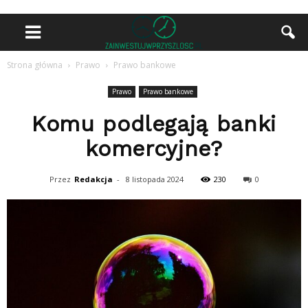
Strona główna
Prawo
Prawo bankowe
Prawo
Prawo bankowe
Komu podlegają banki
komercyjne?
Przez
Redakcja
-
8 listopada 2024
230
0