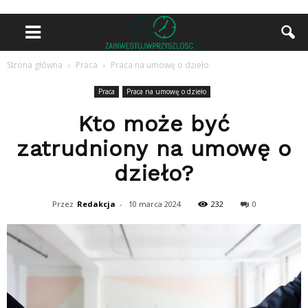
Strona główna
Praca
Praca na umowę o dzieło
Praca
Praca na umowę o dzieło
Kto może być
zatrudniony na umowę o
dzieło?
Przez
Redakcja
-
10 marca 2024
232
0