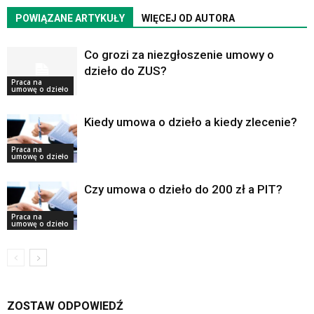
POWIĄZANE ARTYKUŁY
WIĘCEJ OD AUTORA
Co grozi za niezgłoszenie umowy o
dzieło do ZUS?
Praca na
umowę o dzieło
Kiedy umowa o dzieło a kiedy zlecenie?
Praca na
umowę o dzieło
Czy umowa o dzieło do 200 zł a PIT?
Praca na
umowę o dzieło
ZOSTAW ODPOWIEDŹ