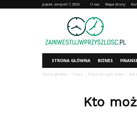
piątek, sierpień 7, 2026
O nas
Mapa strony
Kon
Zainwestujwprzyszlosc.pl
STRONA GŁÓWNA
BIZNES
FINANS
Strona główna
Praca
Praca na część etatu
Kto 
Kto moż