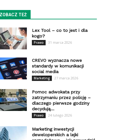
ZOBACZ TEŻ
Lex Tool – co to jest i dla
kogo?
31 marca 2026
Prawo
CREVO wyznacza nowe
standardy w komunikacji
social media
27 marca 2026
Marketing
Pomoc adwokata przy
zatrzymaniu przez policję –
dlaczego pierwsze godziny
decydują...
24 lutego 2026
Prawo
Marketing inwestycji
deweloperskich a lejki