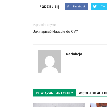
PODZIEL SIĘ
Facebook
Twit
Poprzedni artykuł
Jak napisać klauzule do CV?
Redakcja
POWIĄZANE ARTYKUŁY
WIĘCEJ OD AUTO