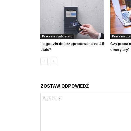
Praca na część etatu
Praca na czę
Ile godzin do przepracowania na 4 5
Czy praca na
etatu?
emerytury?
ZOSTAW ODPOWIEDŹ