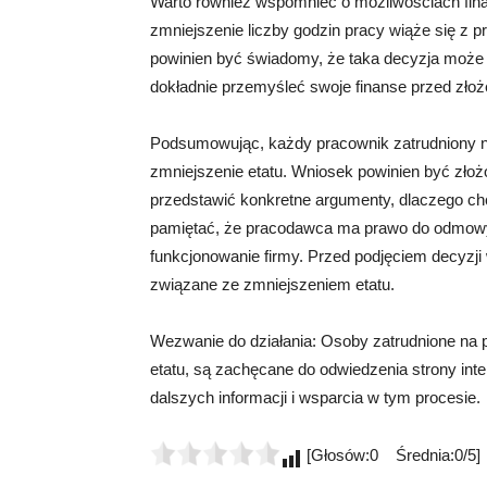
Warto również wspomnieć o możliwościach fin
zmniejszenie liczby godzin pracy wiąże się z
powinien być świadomy, że taka decyzja może 
dokładnie przemyśleć swoje finanse przed zło
Podsumowując, każdy pracownik zatrudniony 
zmniejszenie etatu. Wniosek powinien być złoż
przedstawić konkretne argumenty, dlaczego c
pamiętać, że pracodawca ma prawo do odmowy, 
funkcjonowanie firmy. Przed podjęciem decyzj
związane ze zmniejszeniem etatu.
Wezwanie do działania: Osoby zatrudnione na p
etatu, są zachęcane do odwiedzenia strony inte
dalszych informacji i wsparcia w tym procesie.
[Głosów:0 Średnia:0/5]