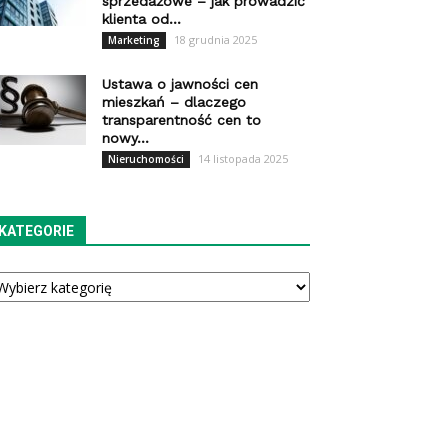
sprzedażowe – jak prowadzić
klienta od...
18 grudnia 2025
Marketing
Ustawa o jawności cen
mieszkań – dlaczego
transparentność cen to
nowy...
14 listopada 2025
Nieruchomości
KATEGORIE
tegorie