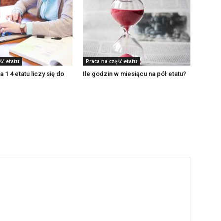
ść etatu
Praca na część etatu
 1 4 etatu liczy się do
Ile godzin w miesiącu na pół etatu?