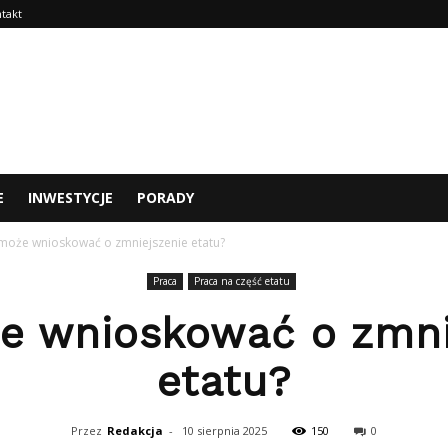
takt
E
INWESTYCJE
PORADY
może wnioskować o zmniejszenie etatu?
Praca
Praca na część etatu
e wnioskować o zmni
etatu?
Przez
Redakcja
-
10 sierpnia 2025
150
0