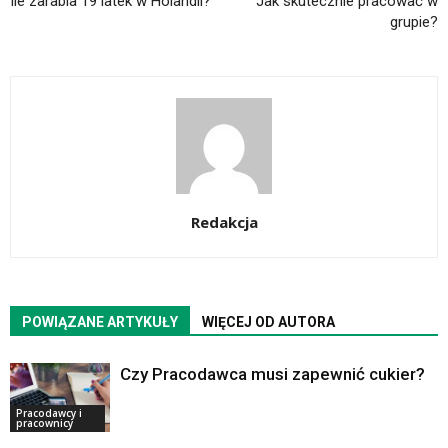
Ile zarabia 19 latek w Holandii?
Jak skutecznie pracować w
grupie?
Redakcja
POWIĄZANE ARTYKUŁY
WIĘCEJ OD AUTORA
Czy Pracodawca musi zapewnić cukier?
Pracodawcy i
pracownicy