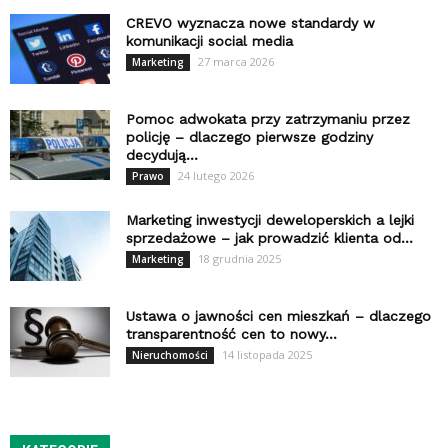
CREVO wyznacza nowe standardy w
komunikacji social media
27 marca 2026
Marketing
Pomoc adwokata przy zatrzymaniu przez
policję – dlaczego pierwsze godziny
decydują...
24 lutego 2026
Prawo
Marketing inwestycji deweloperskich a lejki
sprzedażowe – jak prowadzić klienta od...
18 grudnia 2025
Marketing
Ustawa o jawności cen mieszkań – dlaczego
transparentność cen to nowy...
14 listopada 2025
Nieruchomości