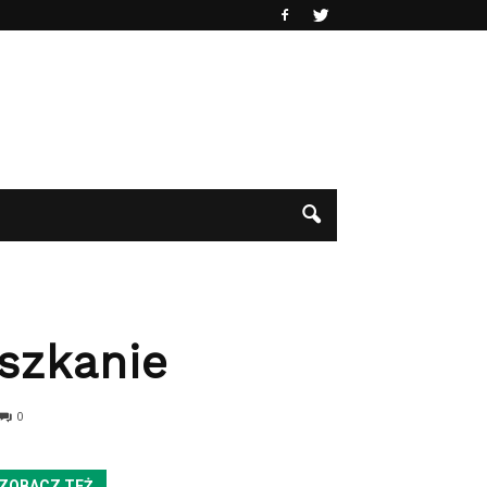
szkanie
0
ZOBACZ TEŻ