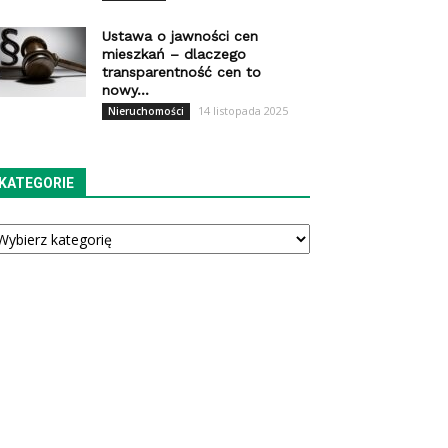
Ustawa o jawności cen
mieszkań – dlaczego
transparentność cen to
nowy...
14 listopada 2025
Nieruchomości
KATEGORIE
tegorie