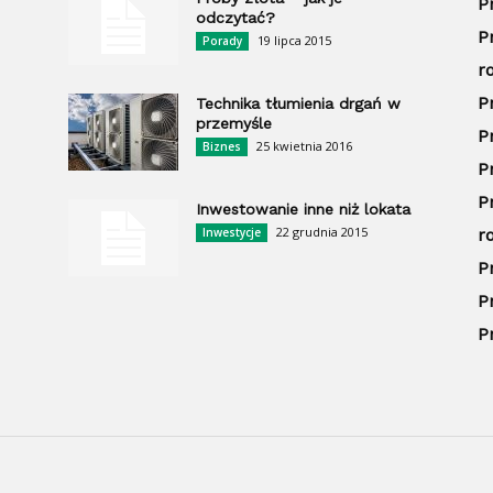
P
odczytać?
P
19 lipca 2015
Porady
r
P
Technika tłumienia drgań w
przemyśle
P
25 kwietnia 2016
Biznes
P
P
Inwestowanie inne niż lokata
22 grudnia 2015
Inwestycje
r
P
P
P