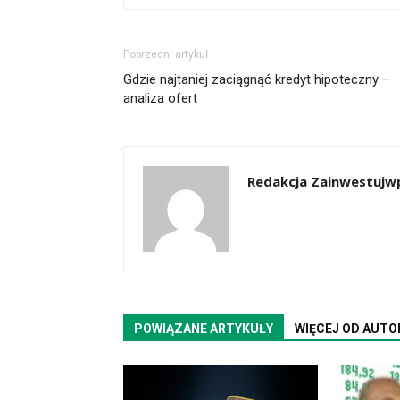
Poprzedni artykuł
Gdzie najtaniej zaciągnąć kredyt hipoteczny –
analiza ofert
Redakcja Zainwestujwp
POWIĄZANE ARTYKUŁY
WIĘCEJ OD AUTO