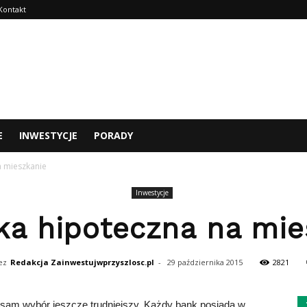
Kontakt
E
INWESTYCJE
PORADY
a mieszkanie
Inwestycje
ka hipoteczna na mie
ez
Redakcja Zainwestujwprzyszlosc.pl
-
29 października 2015
2821
, sam wybór jeszcze trudniejszy. Każdy bank posiada w