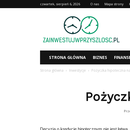
czwartek, sierpień 6, 2026
O nas
Mapa strony
Zainwestujwprzyszlosc.pl
STRONA GŁÓWNA
BIZNES
FINANS
Strona główna
Inwestycje
Pożyczka hipoteczna n
Pożycz
Prz
Decyzja o kredycie hipotecznym nie jest łatwa