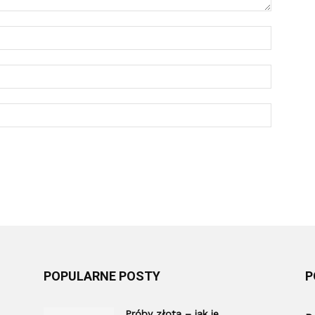
POPULARNE POSTY
P
Próby złota – jak je