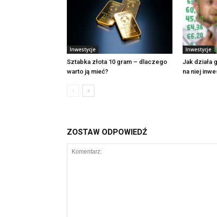
Inwestycje
Inwestycje
Sztabka złota 10 gram – dlaczego
Jak działa g
warto ją mieć?
na niej inw
ZOSTAW ODPOWIEDŹ