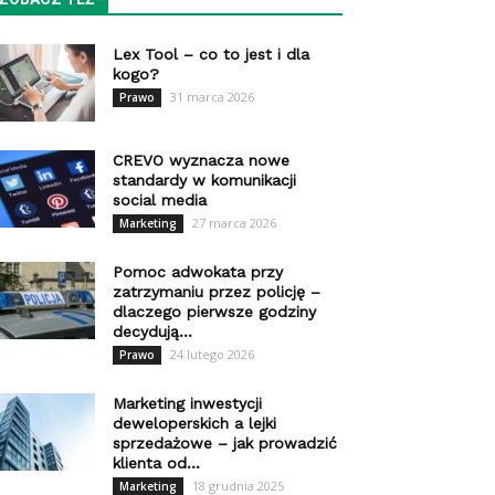
Lex Tool – co to jest i dla
kogo?
31 marca 2026
Prawo
CREVO wyznacza nowe
standardy w komunikacji
social media
27 marca 2026
Marketing
Pomoc adwokata przy
zatrzymaniu przez policję –
dlaczego pierwsze godziny
decydują...
24 lutego 2026
Prawo
Marketing inwestycji
deweloperskich a lejki
sprzedażowe – jak prowadzić
klienta od...
18 grudnia 2025
Marketing