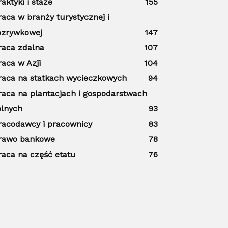
raktyki i staże
155
raca w branży turystycznej i
ozrywkowej
147
raca zdalna
107
raca w Azji
104
raca na statkach wycieczkowych
94
raca na plantacjach i gospodarstwach
olnych
93
racodawcy i pracownicy
83
rawo bankowe
78
raca na część etatu
76