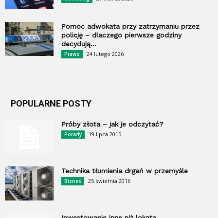
Pomoc adwokata przy zatrzymaniu przez
policję – dlaczego pierwsze godziny
decydują...
24 lutego 2026
Prawo
POPULARNE POSTY
Próby złota – jak je odczytać?
19 lipca 2015
Porady
Technika tłumienia drgań w przemyśle
25 kwietnia 2016
Biznes
Inwestowanie inne niż lokata