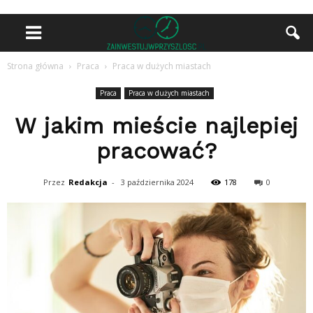
Strona główna
Praca
Praca w dużych miastach
Praca
Praca w dużych miastach
W jakim mieście najlepiej
pracować?
Przez
Redakcja
-
3 października 2024
178
0