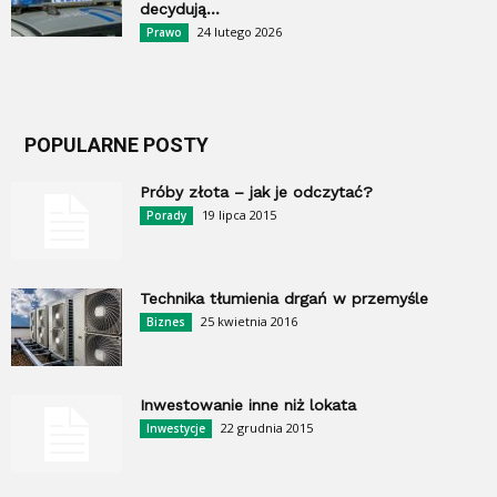
decydują...
24 lutego 2026
Prawo
POPULARNE POSTY
Próby złota – jak je odczytać?
19 lipca 2015
Porady
Technika tłumienia drgań w przemyśle
25 kwietnia 2016
Biznes
Inwestowanie inne niż lokata
22 grudnia 2015
Inwestycje