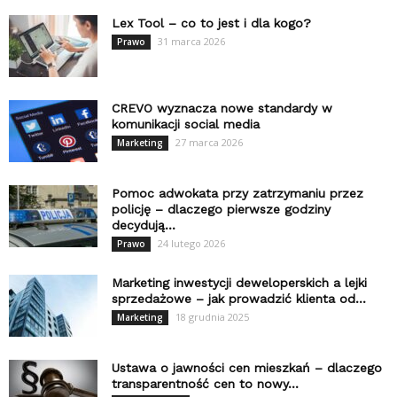
Lex Tool – co to jest i dla kogo?
31 marca 2026
Prawo
CREVO wyznacza nowe standardy w
komunikacji social media
27 marca 2026
Marketing
Pomoc adwokata przy zatrzymaniu przez
policję – dlaczego pierwsze godziny
decydują...
24 lutego 2026
Prawo
Marketing inwestycji deweloperskich a lejki
sprzedażowe – jak prowadzić klienta od...
18 grudnia 2025
Marketing
Ustawa o jawności cen mieszkań – dlaczego
transparentność cen to nowy...