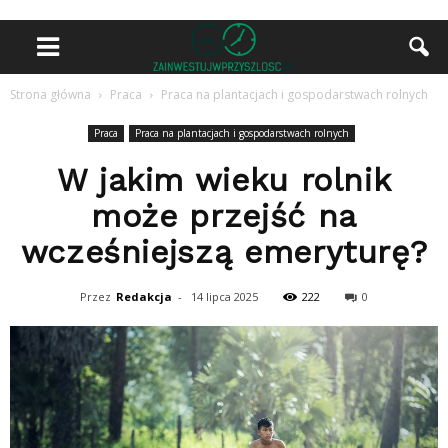
Strona główna
Praca
Praca na plantacjach i gospodarstwach rolnych
Praca
Praca na plantacjach i gospodarstwach rolnych
W jakim wieku rolnik
może przejść na
wcześniejszą emeryturę?
Przez
Redakcja
-
14 lipca 2025
222
0