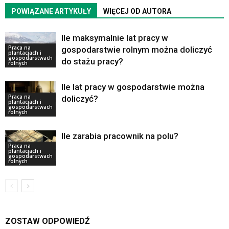
POWIĄZANE ARTYKUŁY
WIĘCEJ OD AUTORA
Ile maksymalnie lat pracy w
Praca na
gospodarstwie rolnym można doliczyć
plantacjach i
gospodarstwach
do stażu pracy?
rolnych
Ile lat pracy w gospodarstwie można
Praca na
doliczyć?
plantacjach i
gospodarstwach
rolnych
Ile zarabia pracownik na polu?
Praca na
plantacjach i
gospodarstwach
rolnych
ZOSTAW ODPOWIEDŹ