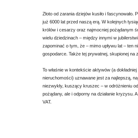
Złoto od zarania dziejów kusiło i fascynowało
już 6000 lat przed naszą erą. W kolejnych tysią
królów i cesarzy oraz najmocniej pożądanym śr
wielu dziedzinach – między innymi w jubilerstw
zapominać o tym, że – mimo upływu lat – ten 
gospodarce. Także tej prywatnej, skupionej na
To właśnie w kontekście aktywów (a dokładniej
nieruchomości) uznawane jest za najlepszą, naj
niezwykły, kuszący kruszec – w odróżnieniu o
pożądany, ale i odporny na działanie kryzysu. 
VAT.