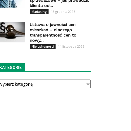
sprzedażowe – jak prowadzić
klienta od...
18 grudnia 2025
Marketing
Ustawa o jawności cen
mieszkań – dlaczego
transparentność cen to
nowy...
14 listopada 2025
Nieruchomości
KATEGORIE
tegorie