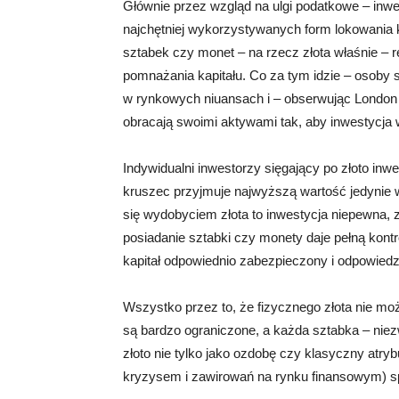
Głównie przez wzgląd na ulgi podatkowe – inwes
najchętniej wykorzystywanych form lokowania 
sztabek czy monet – na rzecz złota właśnie – 
pomnażania kapitału. Co za tym idzie – osoby s
w rynkowych niuansach i – obserwując London G
obracają swoimi aktywami tak, aby inwestycja 
Indywidualni inwestorzy sięgający po złoto in
kruszec przyjmuje najwyższą wartość jedynie w 
się wydobyciem złota to inwestycja niepewna, 
posiadanie sztabki czy monety daje pełną kontr
kapitał odpowiednio zabezpieczony i odpowied
Wszystko przez to, że fizycznego złota nie mo
są bardzo ograniczone, a każda sztabka – nie
złoto nie tylko jako ozdobę czy klasyczny atry
kryzysem i zawirowań na rynku finansowym) s