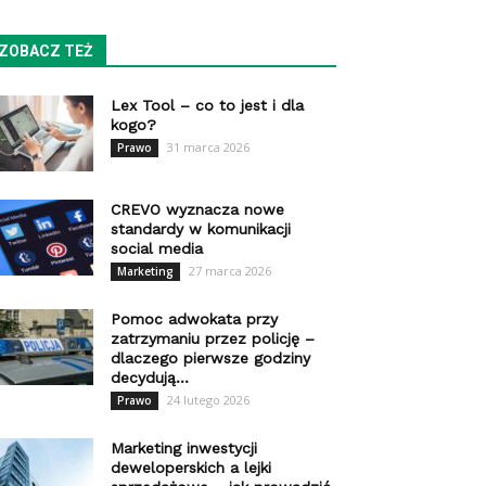
ZOBACZ TEŻ
Lex Tool – co to jest i dla
kogo?
31 marca 2026
Prawo
CREVO wyznacza nowe
standardy w komunikacji
social media
27 marca 2026
Marketing
Pomoc adwokata przy
zatrzymaniu przez policję –
dlaczego pierwsze godziny
decydują...
24 lutego 2026
Prawo
Marketing inwestycji
deweloperskich a lejki