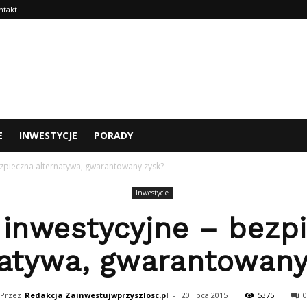
ntakt
E
INWESTYCJE
PORADY
ezpieczna alternatywa, gwarantowany zysk?
Inwestycje
 inwestycyjne – bezp
natywa, gwarantowany
Przez
Redakcja Zainwestujwprzyszlosc.pl
-
20 lipca 2015
5375
0