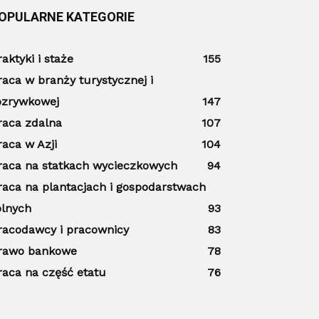
OPULARNE KATEGORIE
raktyki i staże
155
raca w branży turystycznej i
ozrywkowej
147
raca zdalna
107
raca w Azji
104
raca na statkach wycieczkowych
94
raca na plantacjach i gospodarstwach
olnych
93
racodawcy i pracownicy
83
rawo bankowe
78
raca na część etatu
76