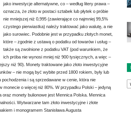
jako inwestycje alternatywne, co – według litery prawa –
oznacza, że złoto w postaci sztabek lub płytek o próbie
nie mniejszej niż 0,995 (zawierające co najmniej 99,5%
czystego pierwiastka) należy traktować jako walutę, a nie
jako surowiec. Podobnie jest w przypadku złotych monet,
które – zgodnie z ustawą o podatku od towarów i usług –
także są zwolnione z podatku VAT (pod warunkiem, że
ich próba nie wynosi mniej niż 900 tysięcznych, a więc –
ejszy niż 90). Monety traktowane jako złoto inwestycyjne
unków – nie mogą być wybite przed 1800 rokiem, były lub
Ka
 pochodzenia i są sprzedawane w cenie, która nie
 w monecie o więcej niż 80%. W przypadku Polski – jedyną
ta oraz monety bulionowe jest Mennica Polska. Mennica
lności. Wytwarzane tam złoto inwestycyjne i złote
akiem i monogramem Stanisława Augusta