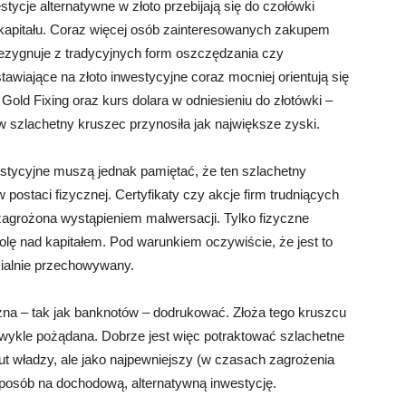
tycje alternatywne w złoto przebijają się do czołówki
kapitału. Coraz więcej osób zainteresowanych zakupem
rezygnuje z tradycyjnych form oszczędzania czy
tawiające na złoto inwestycyjne coraz mocniej orientują się
old Fixing oraz kurs dolara w odniesieniu do złotówki –
w szlachetny kruszec przynosiła jak największe zyski.
westycyjne muszą jednak pamiętać, że ten szlachetny
postaci fizycznej. Certyfikaty czy akcje firm trudniących
zagrożona wystąpieniem malwersacji. Tylko fizyczne
olę nad kapitałem. Pod warunkiem oczywiście, że jest to
zialnie przechowywany.
żna – tak jak banknotów – dodrukować. Złoża tego kruszcu
zwykle pożądana. Dobrze jest więc potraktować szlachetne
but władzy, ale jako najpewniejszy (w czasach zagrożenia
posób na dochodową, alternatywną inwestycję.