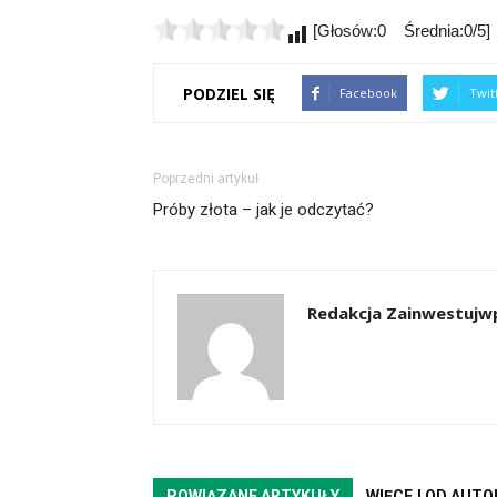
[Głosów:0 Średnia:0/5]
PODZIEL SIĘ
Facebook
Twit
Poprzedni artykuł
Próby złota – jak je odczytać?
Redakcja Zainwestujwp
POWIĄZANE ARTYKUŁY
WIĘCEJ OD AUTO