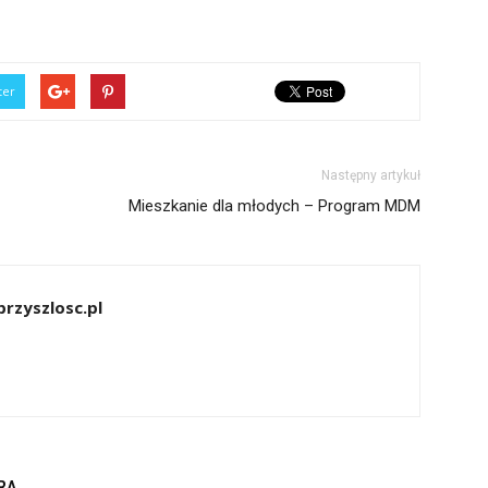
ter
Następny artykuł
Mieszkanie dla młodych – Program MDM
rzyszlosc.pl
RA