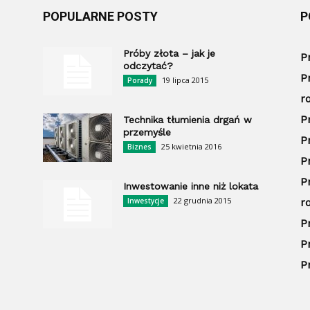
POPULARNE POSTY
P
Próby złota – jak je
P
odczytać?
P
19 lipca 2015
Porady
r
P
Technika tłumienia drgań w
przemyśle
P
25 kwietnia 2016
Biznes
P
P
Inwestowanie inne niż lokata
22 grudnia 2015
Inwestycje
r
P
P
P