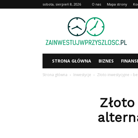
sobota, sierpień 8, 2026
O nas
Mapa strony
Ko
Zainwestujwprzyszlosc.pl
STRONA GŁÓWNA
BIZNES
FINANS
Strona główna
Inwestycje
Złoto inwestycyjne – b
Złoto
alter