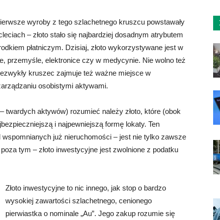
. Pierwsze wyroby z tego szlachetnego kruszcu powstawały
cleciach – złoto stało się najbardziej dosadnym atrybutem
odkiem płatniczym. Dzisiaj, złoto wykorzystywane jest w
ie, przemyśle, elektronice czy w medycynie. Nie wolno też
niezwykły kruszec zajmuje też ważne miejsce w
 zarządzaniu osobistymi aktywami.
 – twardych aktywów) rozumieć należy złoto, które (obok
bezpieczniejszą i najpewniejszą formę lokaty. Ten
d wspomnianych już nieruchomości – jest nie tylko zawsze
A poza tym – złoto inwestycyjne jest zwolnione z podatku
Złoto inwestycyjne to nic innego, jak stop o bardzo
wysokiej zawartości szlachetnego, cenionego
pierwiastka o nominale „Au”. Jego zakup rozumie się