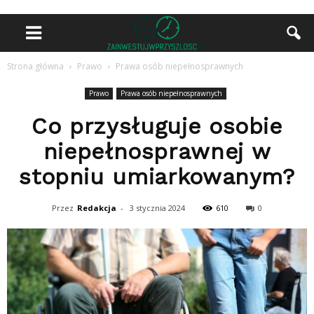
Strona główna
Prawo
Prawa osób niepełnosprawnych
Prawo
Prawa osób niepełnosprawnych
Co przysługuje osobie
niepełnosprawnej w
stopniu umiarkowanym?
Przez
Redakcja
-
3 stycznia 2024
610
0