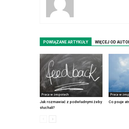
POWIĄZANE ARTYKUŁY
WIĘCEJ OD AUTO
Praca w zespołach
Praca w zes
Jak rozmawiać z podwładnymi żeby
Co psuje at
słuchali?