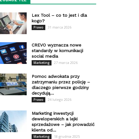
Lex Tool – co to jest i dla
kogo?
31 marca 2026
Prawo
CREVO wyznacza nowe
standardy w komunikacji
social media
27 marca 2026
Marketing
Pomoc adwokata przy
zatrzymaniu przez policję –
dlaczego pierwsze godziny
decydują...
24 lutego 2026
Prawo
Marketing inwestycji
deweloperskich a lejki
sprzedażowe – jak prowadzić
klienta od...
18 grudnia 2025
Marketing