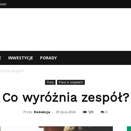
takt
E
INWESTYCJE
PORADY
różnia zespół?
Praca
Praca w zespołach
Co wyróżnia zespół?
Przez
Redakcja
-
29 lipca 2024
529
0