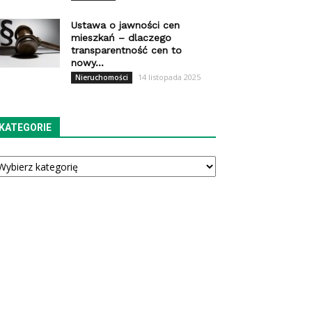
Ustawa o jawności cen
mieszkań – dlaczego
transparentność cen to
nowy...
14 listopada 2025
Nieruchomości
KATEGORIE
tegorie