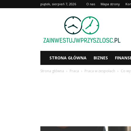
piątek, sierpień 7, 2026
O nas
Mapa strony
Kon
Zainwestujwprzyszlosc.pl
STRONA GŁÓWNA
BIZNES
FINANS
Strona główna
Praca
Praca w zespołach
Co wy