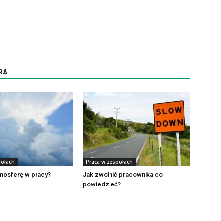
RA
połach
Praca w zespołach
mosferę w pracy?
Jak zwolnić pracownika co
powiedzieć?