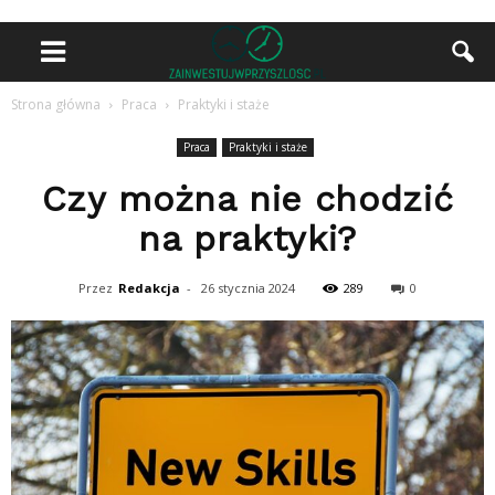
Strona główna
Praca
Praktyki i staże
Praca
Praktyki i staże
Czy można nie chodzić
na praktyki?
Przez
Redakcja
-
26 stycznia 2024
289
0