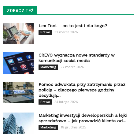
ZOBACZ TEŻ
Lex Tool – co to jest i dla kogo?
31 marca 2026
Prawo
CREVO wyznacza nowe standardy w
komunikacji social media
27 marca 2026
Marketing
Pomoc adwokata przy zatrzymaniu przez
policję – dlaczego pierwsze godziny
decydują...
24 lutego 2026
Prawo
Marketing inwestycji deweloperskich a lejki
sprzedażowe – jak prowadzić klienta od...
18 grudnia 2025
Marketing