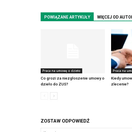
POWIĄZANE ARTYKUŁY
WIĘCEJ OD AUTO
Praca na umowę o dzieło
Praca na um
Co grozi za niezgłoszenie umowy o
Kiedy umowa
dzieło do ZUS?
zlecenie?
ZOSTAW ODPOWIEDŹ