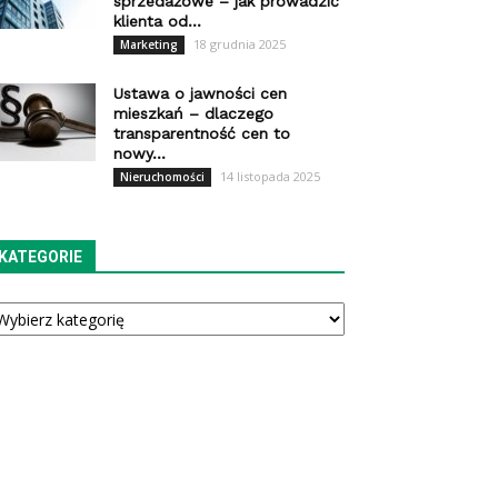
sprzedażowe – jak prowadzić
klienta od...
18 grudnia 2025
Marketing
Ustawa o jawności cen
mieszkań – dlaczego
transparentność cen to
nowy...
14 listopada 2025
Nieruchomości
KATEGORIE
tegorie