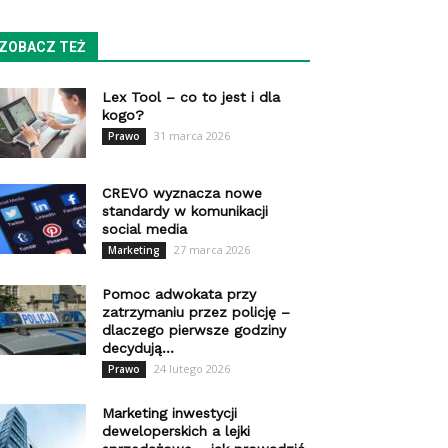
ZOBACZ TEŻ
Lex Tool – co to jest i dla
kogo?
31 marca 2026
Prawo
CREVO wyznacza nowe
standardy w komunikacji
social media
27 marca 2026
Marketing
Pomoc adwokata przy
zatrzymaniu przez policję –
dlaczego pierwsze godziny
decydują...
24 lutego 2026
Prawo
Marketing inwestycji
deweloperskich a lejki