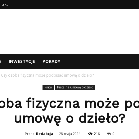
ntakt
E
INWESTYCJE
PORADY
Czy osoba fizyczna może podpisać umowę o dzieło?
Praca
Praca na umowę o dzieło
oba fizyczna może p
umowę o dzieło?
Przez
Redakcja
-
28 maja 2024
216
0