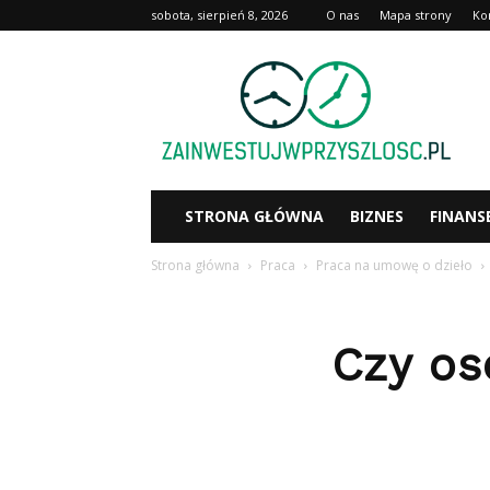
sobota, sierpień 8, 2026
O nas
Mapa strony
Ko
Zainwestujwprzyszlosc.pl
STRONA GŁÓWNA
BIZNES
FINANS
Strona główna
Praca
Praca na umowę o dzieło
Czy os