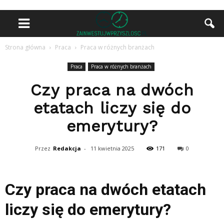
Strona główna
Praca
Praca w różnych branżach
Praca
Praca w różnych branżach
Czy praca na dwóch
etatach liczy się do
emerytury?
Przez
Redakcja
-
11 kwietnia 2025
171
0
Czy praca na dwóch etatach
liczy się do emerytury?