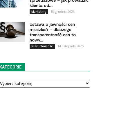
sprzedażowe – jak prowadzić
klienta od...
18 grudnia 2025
Marketing
Ustawa o jawności cen
mieszkań – dlaczego
transparentność cen to
nowy...
14 listopada 2025
Nieruchomości
KATEGORIE
tegorie