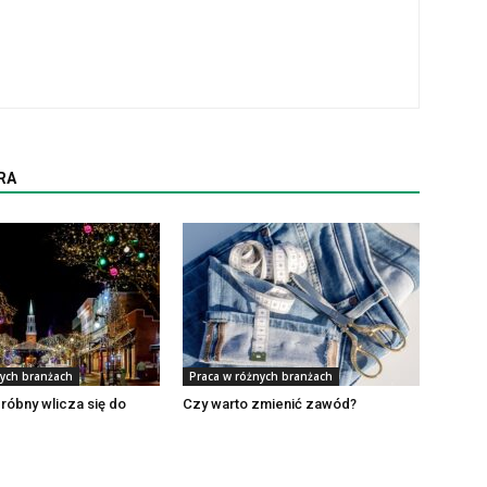
RA
nych branżach
Praca w różnych branżach
róbny wlicza się do
Czy warto zmienić zawód?