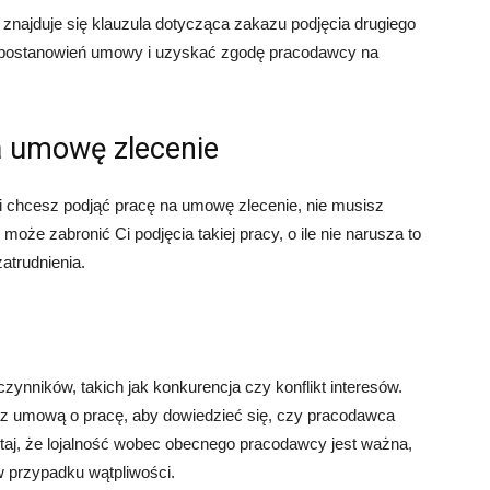
znajduje się klauzula dotycząca zakazu podjęcia drugiego
gać postanowień umowy i uzyskać zgodę pracodawcy na
na umowę zlecenie
 i chcesz podjąć pracę na umowę zlecenie, nie musisz
że zabronić Ci podjęcia takiej pracy, o ile nie narusza to
trudnienia.
czynników, takich jak konkurencja czy konflikt interesów.
az umową o pracę, aby dowiedzieć się, czy pracodawca
ętaj, że lojalność wobec obecnego pracodawcy jest ważna,
w przypadku wątpliwości.