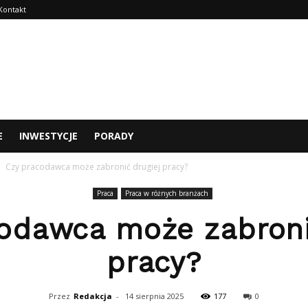
Kontakt
E
INWESTYCJE
PORADY
Czy pracodawca może zabronić drugiej pracy?
Praca
Praca w różnych branżach
odawca może zabroni
pracy?
Przez
Redakcja
-
14 sierpnia 2025
177
0