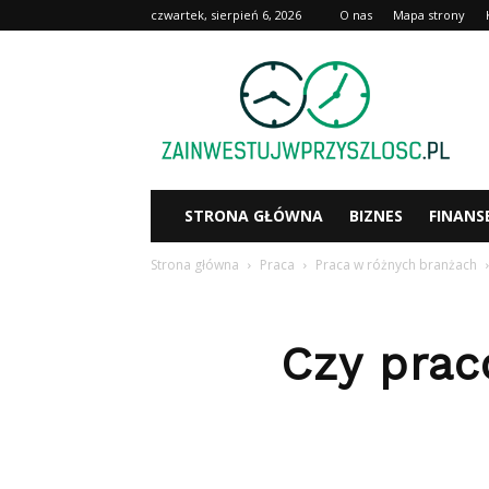
czwartek, sierpień 6, 2026
O nas
Mapa strony
Zainwestujwprzyszlosc.pl
STRONA GŁÓWNA
BIZNES
FINANS
Strona główna
Praca
Praca w różnych branżach
Czy prac