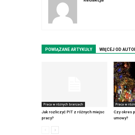
POWIĄZANE ARTYKUŁY
WIĘCEJ OD AUTO
Praca w różnych branżach
Praca w róż
Jak rozliczyć PIT z różnych miejsc
Czy okres p
pracy?
umowy?