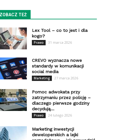
ZOBACZ TEŻ
Lex Tool – co to jest i dla
kogo?
31 marca 2026
Prawo
CREVO wyznacza nowe
standardy w komunikacji
social media
27 marca 2026
Marketing
Pomoc adwokata przy
zatrzymaniu przez policję –
dlaczego pierwsze godziny
decydują...
24 lutego 2026
Prawo
Marketing inwestycji
deweloperskich a lejki