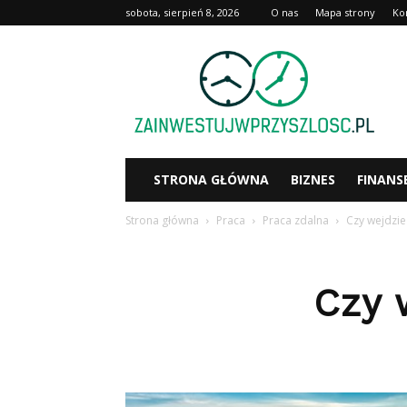
sobota, sierpień 8, 2026
O nas
Mapa strony
Ko
Zainwestujwprzyszlosc.pl
STRONA GŁÓWNA
BIZNES
FINANS
Strona główna
Praca
Praca zdalna
Czy wejdzie
Czy 