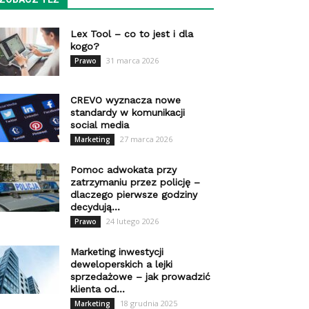
Lex Tool – co to jest i dla
kogo?
31 marca 2026
Prawo
CREVO wyznacza nowe
standardy w komunikacji
social media
27 marca 2026
Marketing
Pomoc adwokata przy
zatrzymaniu przez policję –
dlaczego pierwsze godziny
decydują...
24 lutego 2026
Prawo
Marketing inwestycji
deweloperskich a lejki
sprzedażowe – jak prowadzić
klienta od...
18 grudnia 2025
Marketing