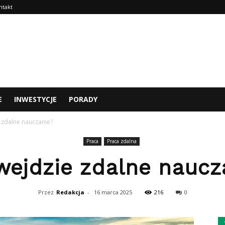
ntakt
E
INWESTYCJE
PORADY
 zdalne nauczanie?
Praca
Praca zdalna
wejdzie zdalne naucz
Przez
Redakcja
-
16 marca 2025
216
0