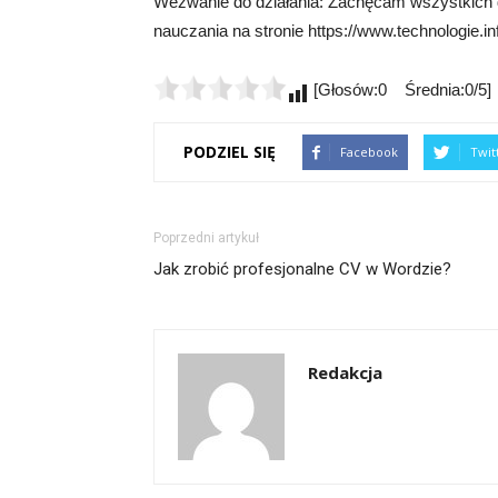
Wezwanie do działania: Zachęcam wszystkich d
nauczania na stronie https://www.technologie.inf
[Głosów:0 Średnia:0/5]
PODZIEL SIĘ
Facebook
Twit
Poprzedni artykuł
Jak zrobić profesjonalne CV w Wordzie?
Redakcja