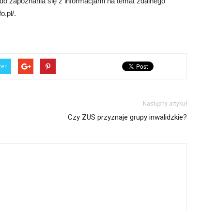
o zapoznania się z informacjami na temat zdalnego
o.pl/.
ter
Następny artykuł
Czy ZUS przyznaje grupy inwalidzkie?