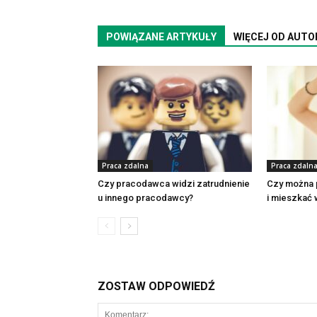
POWIĄZANE ARTYKUŁY
WIĘCEJ OD AUTO
Praca zdalna
Praca zdaln
Czy pracodawca widzi zatrudnienie
Czy można
u innego pracodawcy?
i mieszkać 
ZOSTAW ODPOWIEDŹ