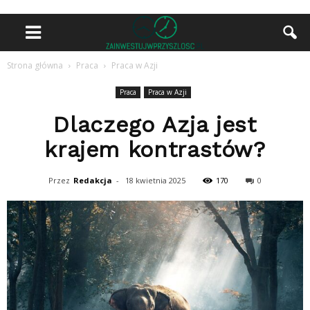
Strona główna
Praca
Praca w Azji
Praca
Praca w Azji
Dlaczego Azja jest
krajem kontrastów?
Przez
Redakcja
-
18 kwietnia 2025
170
0