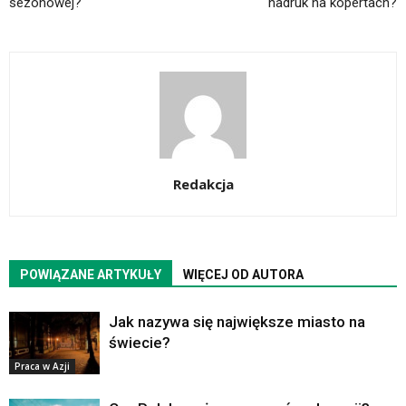
sezonowej?
nadruk na kopertach?
Redakcja
POWIĄZANE ARTYKUŁY
WIĘCEJ OD AUTORA
Jak nazywa się największe miasto na
świecie?
Praca w Azji