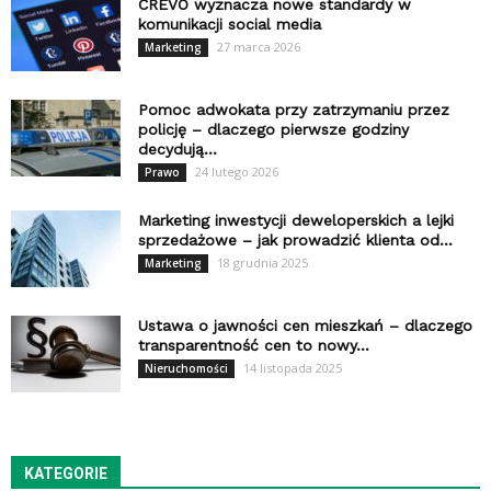
CREVO wyznacza nowe standardy w
komunikacji social media
27 marca 2026
Marketing
Pomoc adwokata przy zatrzymaniu przez
policję – dlaczego pierwsze godziny
decydują...
24 lutego 2026
Prawo
Marketing inwestycji deweloperskich a lejki
sprzedażowe – jak prowadzić klienta od...
18 grudnia 2025
Marketing
Ustawa o jawności cen mieszkań – dlaczego
transparentność cen to nowy...
14 listopada 2025
Nieruchomości
KATEGORIE