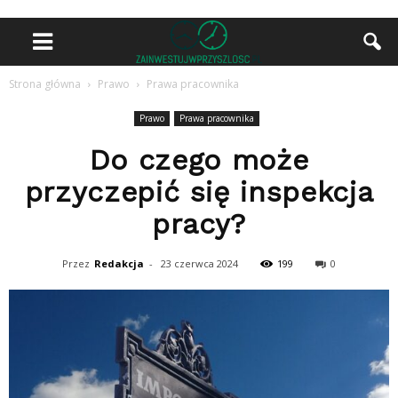
Strona główna
Prawo
Prawa pracownika
Prawo
Prawa pracownika
Do czego może
przyczepić się inspekcja
pracy?
Przez
Redakcja
-
23 czerwca 2024
199
0