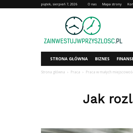
piątek, sierpień 7, 2026
O nas
Mapa strony
Kon
Zainwestujwprzyszlosc.pl
STRONA GŁÓWNA
BIZNES
FINANS
Strona główna
Praca
Praca w małych miejscowoś
Jak roz