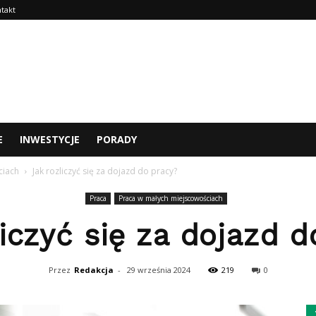
takt
E
INWESTYCJE
PORADY
ciach
Jak rozliczyć się za dojazd do pracy?
Praca
Praca w małych miejscowościach
liczyć się za dojazd d
Przez
Redakcja
-
29 września 2024
219
0