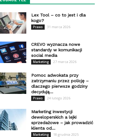
Lex Tool – co to jest i dla
kogo?
31 marca 2026
Prawo
CREVO wyznacza nowe
standardy w komunikacji
social media
27 marca 2026
Marketing
Pomoc adwokata przy
zatrzymaniu przez policję –
dlaczego pierwsze godziny
decydują...
24 lutego 2026
Prawo
Marketing inwestycji
deweloperskich a lejki
sprzedażowe – jak prowadzić
klienta od...
18 grudnia 2025
Marketing