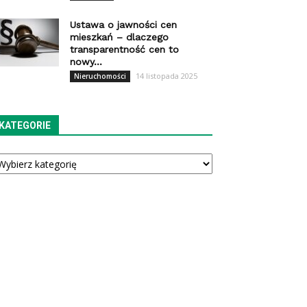
Ustawa o jawności cen
mieszkań – dlaczego
transparentność cen to
nowy...
14 listopada 2025
Nieruchomości
KATEGORIE
tegorie