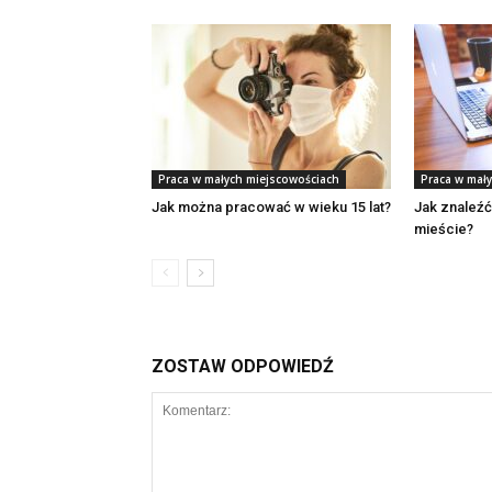
Praca w małych miejscowościach
Praca w mał
Jak można pracować w wieku 15 lat?
Jak znaleź
mieście?
ZOSTAW ODPOWIEDŹ