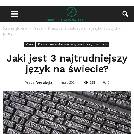
Strona główna
Praca
Praktyczne zastosowanie języków obcych w
pracy
Praca
Praktyczne zastosowanie języków obcych w pracy
Jaki jest 3 najtrudniejszy
język na świecie?
Przez
Redakcja
-
1 maja 2024
228
0