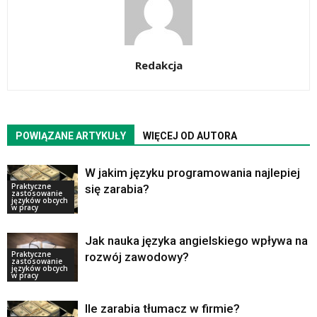
Redakcja
POWIĄZANE ARTYKUŁY
WIĘCEJ OD AUTORA
W jakim języku programowania najlepiej
Praktyczne
się zarabia?
zastosowanie
języków obcych
w pracy
Jak nauka języka angielskiego wpływa na
Praktyczne
rozwój zawodowy?
zastosowanie
języków obcych
w pracy
Ile zarabia tłumacz w firmie?