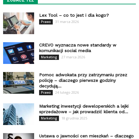
ZOBACZ TEŻ
Lex Tool – co to jest i dla kogo?
31 marca 2026
Prawo
CREVO wyznacza nowe standardy w
komunikacji social media
27 marca 2026
Marketing
Pomoc adwokata przy zatrzymaniu przez
policję – dlaczego pierwsze godziny
decydują...
24 lutego 2026
Prawo
Marketing inwestycji deweloperskich a lejki
sprzedażowe – jak prowadzić klienta od...
18 grudnia 2025
Marketing
Ustawa o jawności cen mieszkań – dlaczego