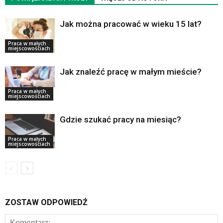
Jak można pracować w wieku 15 lat?
Praca w małych
miejscowościach
Jak znaleźć pracę w małym mieście?
Praca w małych
miejscowościach
Gdzie szukać pracy na miesiąc?
Praca w małych
miejscowościach
ZOSTAW ODPOWIEDŹ