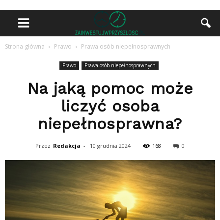
Strona główna
Prawo
Prawa osób niepełnosprawnych
Prawo
Prawa osób niepełnosprawnych
Na jaką pomoc może
liczyć osoba
niepełnosprawna?
Przez
Redakcja
-
10 grudnia 2024
168
0