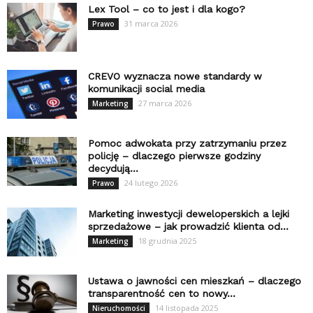
Lex Tool – co to jest i dla kogo?
31 marca 2026
Prawo
CREVO wyznacza nowe standardy w
komunikacji social media
27 marca 2026
Marketing
Pomoc adwokata przy zatrzymaniu przez
policję – dlaczego pierwsze godziny
decydują...
24 lutego 2026
Prawo
Marketing inwestycji deweloperskich a lejki
sprzedażowe – jak prowadzić klienta od...
18 grudnia 2025
Marketing
Ustawa o jawności cen mieszkań – dlaczego
transparentność cen to nowy...
14 listopada 2025
Nieruchomości