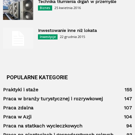
Technika tłumienia drgań w przemyśle
25 kwietnia 2016
Biznes
Inwestowanie inne niż lokata
22 grudnia 2015
Inwestycje
POPULARNE KATEGORIE
Praktyki i staże
155
Praca w branży turystycznej i rozrywkowej
147
Praca zdalna
107
Praca w Azji
104
Praca na statkach wycieczkowych
94
Praca na plantacjach i gospodarstwach rolnych
93