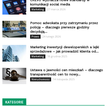
komunikacji social media
27 marca 2026
Marketing
Pomoc adwokata przy zatrzymaniu przez
policję – dlaczego pierwsze godziny
decydują...
24 lutego 2026
Prawo
Marketing inwestycji deweloperskich a lejki
sprzedażowe – jak prowadzić klienta od...
18 grudnia 2025
Marketing
Ustawa o jawności cen mieszkań – dlaczego
transparentność cen to nowy...
14 listopada 2025
Nieruchomości
KATEGORIE