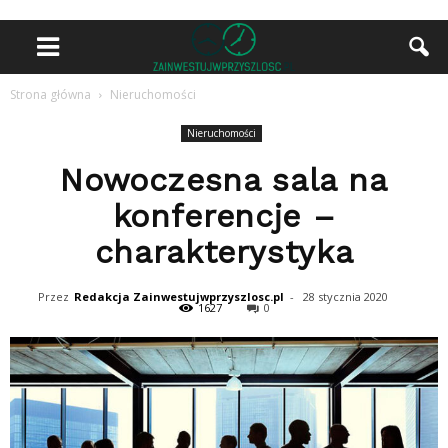
Strona główna
Nieruchomości
Nieruchomości
Nowoczesna sala na
konferencje –
charakterystyka
Przez
Redakcja Zainwestujwprzyszlosc.pl
-
28 stycznia 2020
1627
0