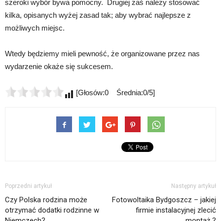
szeroki wybór bywa pomocny. Drugiej zaś należy stosować
kilka, opisanych wyżej zasad tak; aby wybrać najlepsze z
możliwych miejsc.
Wtedy będziemy mieli pewność, że organizowane przez nas
wydarzenie okaże się sukcesem.
[Głosów:0 Średnia:0/5]
Poprzedni artykuł
Następny artykuł
Czy Polska rodzina może
Fotowoltaika Bydgoszcz – jakiej
otrzymać dodatki rodzinne w
firmie instalacyjnej zlecić
Niemczech?
montaż ?