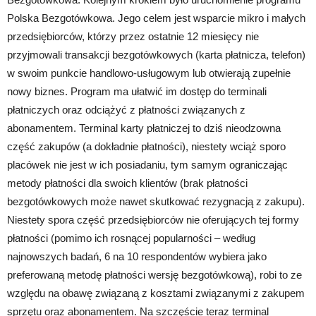
Polska Bezgotówkowa. Jego celem jest wsparcie mikro i małych
przedsiębiorców, którzy przez ostatnie 12 miesięcy nie
przyjmowali transakcji bezgotówkowych (karta płatnicza, telefon)
w swoim punkcie handlowo-usługowym lub otwierają zupełnie
nowy biznes. Program ma ułatwić im dostęp do terminali
płatniczych oraz odciążyć z płatności związanych z
abonamentem. Terminal karty płatniczej to dziś nieodzowna
część zakupów (a dokładnie płatności), niestety wciąż sporo
placówek nie jest w ich posiadaniu, tym samym ograniczając
metody płatności dla swoich klientów (brak płatności
bezgotówkowych może nawet skutkować rezygnacją z zakupu).
Niestety spora część przedsiębiorców nie oferujących tej formy
płatności (pomimo ich rosnącej popularności – według
najnowszych badań, 6 na 10 respondentów wybiera jako
preferowaną metodę płatności wersję bezgotówkową), robi to ze
względu na obawę związaną z kosztami związanymi z zakupem
sprzętu oraz abonamentem. Na szczęście teraz terminal