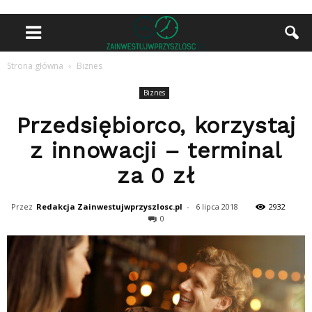
Strona główna
Biznes
Biznes
Przedsiębiorco, korzystaj
z innowacji – terminal
za 0 zł
Przez
Redakcja Zainwestujwprzyszlosc.pl
-
6 lipca 2018
2932
0