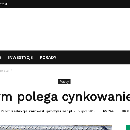
ntakt
E
INWESTYCJE
PORADY
 stali?
Porady
m polega cynkowanie
Przez
Redakcja Zainwestujwprzyszlosc.pl
-
5 lipca 2018
2646
0