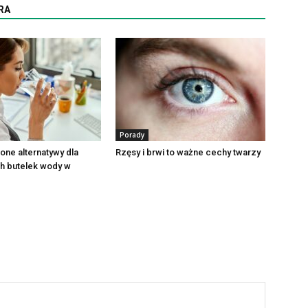
RA
Porady
ne alternatywy dla
Rzęsy i brwi to ważne cechy twarzy
h butelek wody w