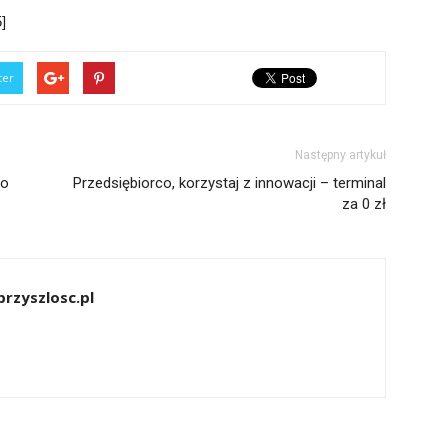
]
ter
Następny artykuł
no
Przedsiębiorco, korzystaj z innowacji – terminal
za 0 zł
rzyszlosc.pl