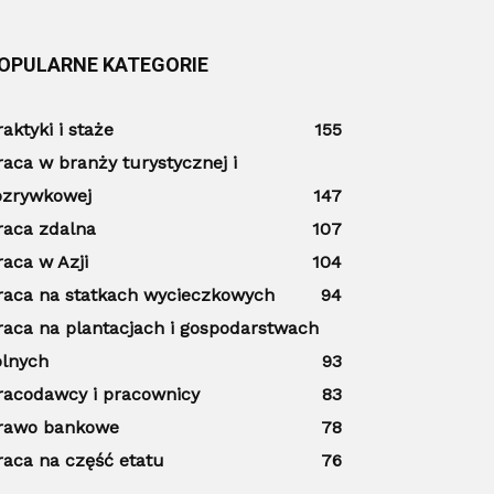
OPULARNE KATEGORIE
raktyki i staże
155
raca w branży turystycznej i
ozrywkowej
147
raca zdalna
107
raca w Azji
104
raca na statkach wycieczkowych
94
raca na plantacjach i gospodarstwach
olnych
93
racodawcy i pracownicy
83
rawo bankowe
78
raca na część etatu
76