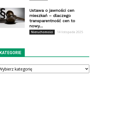
Ustawa o jawności cen
mieszkań – dlaczego
transparentność cen to
nowy...
14 listopada 2025
Nieruchomości
KATEGORIE
tegorie