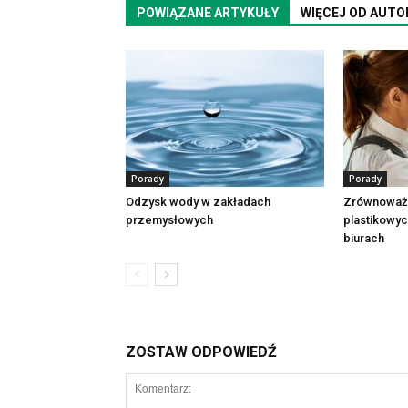
POWIĄZANE ARTYKUŁY
WIĘCEJ OD AUTO
Porady
Porady
Odzysk wody w zakładach
Zrównoważo
przemysłowych
plastikowyc
biurach
ZOSTAW ODPOWIEDŹ