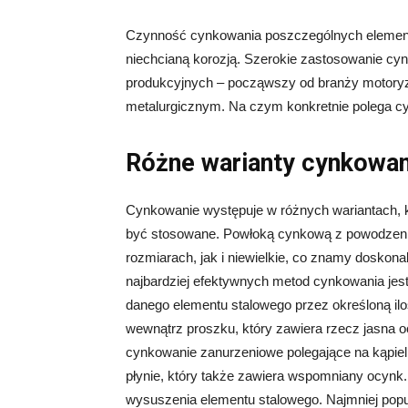
Czynność cynkowania poszczególnych elementów
niechcianą korozją. Szerokie zastosowanie cy
produkcyjnych – począwszy od branży motoryz
metalurgicznym. Na czym konkretnie polega cy
Różne warianty cynkowan
Cynkowanie występuje w różnych wariantach, 
być stosowane. Powłoką cynkową z powodzeni
rozmiarach, jak i niewielkie, co znamy doskon
najbardziej efektywnych metod cynkowania jes
danego elementu stalowego przez określoną il
wewnątrz proszku, który zawiera rzecz jasna 
cynkowanie zanurzeniowe polegające na kąpiel
płynie, który także zawiera wspomniany ocynk
wysuszenia elementu stalowego. Najmniej popu