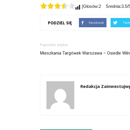
[Głosów:2 Średnia:3.5/5
PODZIEL SIĘ
Facebook
Twit
Poprzedni artykuł
Mieszkania Targówek Warszawa – Osiedle Wil
Redakcja Zainwestujwp