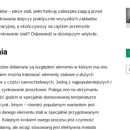
 – także stali, pełni funkcję zabezpieczającą przed
nkowania dotyczy praktycznie wszystkich zakładów
acyjnej, a skończywszy na ciężkim przemyśle
nkowanie stali? Odpowiedź w dzisiejszym artykule.
ia
Ka
które dobierane są względem elementu w którym ma ono
em można traktować elementy stalowe o dużych
ale z części samochodowych. Jedną z najpopularniejszych i
t cynkowanie proszkowe. Polega ono na utrzymaniu
ość godzin w specjalnie dostosowanej temperaturze
ocynk. Innym – również popularnym wariantem jest
i danego elementu stali w specjalnie przygotowanym
. Kolejnym krokiem owego procesu jest czynność
larną, ale wciąż stosowaną jest efektywna metoda