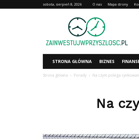
sobota, sierpień 8, 2026
O nas
Mapa strony
Ko
Zainwestujwprzyszlosc.pl
STRONA GŁÓWNA
BIZNES
FINANS
Strona główna
Porady
Na czym polega cynkowanie
Na czy