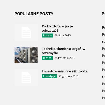
POPULARNE POSTY
P
Próby złota – jak je
P
odczytać?
P
19 lipca 2015
Porady
r
P
Technika tłumienia drgań w
przemyśle
P
25 kwietnia 2016
Biznes
P
P
Inwestowanie inne niż lokata
22 grudnia 2015
Inwestycje
r
P
P
P