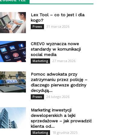
Lex Tool – co to jest i dla
kogo?
31 marca 2026
Prawo
CREVO wyznacza nowe
standardy w komunikacji
social media
27 marca 2026
Marketing
Pomoc adwokata przy
zatrzymaniu przez policję –
dlaczego pierwsze godziny
decydują...
24 lutego 2026
Prawo
Marketing inwestycji
deweloperskich a lejki
sprzedażowe – jak prowadzić
klienta od...
18 grudnia 2025
Marketing