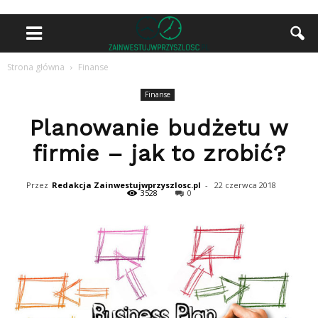
Strona główna
Finanse
Finanse
Planowanie budżetu w
firmie – jak to zrobić?
Przez
Redakcja Zainwestujwprzyszlosc.pl
-
22 czerwca 2018
3528
0