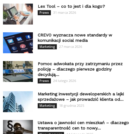
Lex Tool – co to jest i dla kogo?
31 marca 2026
Prawo
CREVO wyznacza nowe standardy w
komunikacji social media
27 marca 2026
Marketing
Pomoc adwokata przy zatrzymaniu przez
policję – dlaczego pierwsze godziny
decydują...
24 lutego 2026
Prawo
Marketing inwestycji deweloperskich a lejki
sprzedażowe – jak prowadzić klienta od...
18 grudnia 2025
Marketing
Ustawa o jawności cen mieszkań – dlaczego
transparentność cen to nowy...