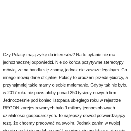
Czy Polacy mają żyłkę do interesów? Na to pytanie nie ma
jednoznacznej odpowiedzi. Nie do końca pozytywne stereotypy
mówią, że na handlu się znamy, jednak nie zawsze legalnym. Co
innego mówią dane oficjalne. Polacy to urodzeni przedsiębiorcy, a
przynajmniej takie mamy o sobie mniemanie. Gdyby tak nie było,
w 2017 roku nie powstałoby ponad 250 tysięcy nowych firm.
Jednocześnie pod koniec listopada ubiegłego roku w rejestrze
REGON zarejestrowanych było 3 miliony jednoosobowych
działalności gospodarczych. To najlepszy dowód potwierdzający
tezę, że chcemy pracować na swoim. Jednak zanim w twojej
głowie urodzi się podobna myśl, dowiedz się podstaw o biznesie.