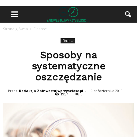
Strona główna
Finanse
Finanse
Sposoby na
systematyczne
oszczędzanie
Przez
Redakcja Zainwestujwprzyszlosc.pl
-
10 października 2019
1957
0