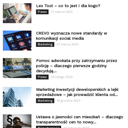
Lex Tool – co to jest i dla kogo?
31 marca 2026
Prawo
CREVO wyznacza nowe standardy w
komunikacji social media
27 marca 2026
Marketing
Pomoc adwokata przy zatrzymaniu przez
policję – dlaczego pierwsze godziny
decydują...
24 lutego 2026
Prawo
Marketing inwestycji deweloperskich a lejki
sprzedażowe – jak prowadzić klienta od...
18 grudnia 2025
Marketing
Ustawa o jawności cen mieszkań – dlaczego
transparentność cen to nowy...
14 listopada 2025